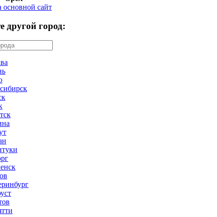
а основной сайт
е другой город:
ва
нь
о
сибирск
ск
к
тск
ина
ут
ан
нтуки
рг
енск
ов
еринбург
оуст
тов
ятти