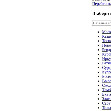
Перейти н
Выберит
Моск
Каза
Тосн
Ново
Берд
Курс
Ирку
Гатч
Сург
Кург
Ессе
Выбо
Смол
Тамб
Екат
Злат
Сара
Толь