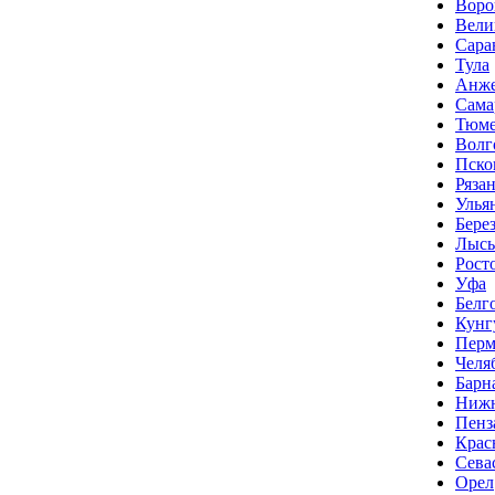
Воро
Вели
Сара
Тула
Анже
Сама
Тюме
Волг
Пско
Ряза
Улья
Бере
Лысь
Рост
Уфа
Белг
Кунг
Перм
Челя
Барн
Нижн
Пенз
Крас
Сева
Орел