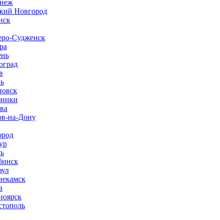
неж
кий Новгород
нск
ро-Судженск
ра
нь
оград
в
нь
новск
зники
ва
ов-на-Дону
ород
ур
ь
бинск
аул
екамск
а
ноярск
стополь