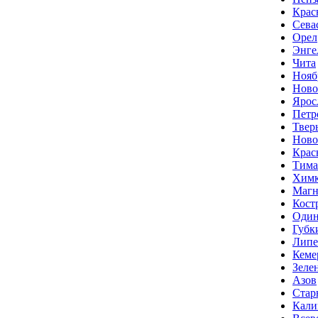
Крас
Сева
Орел
Энге
Чита
Нояб
Ново
Ярос
Петр
Твер
Ново
Крас
Тима
Хим
Магн
Кост
Один
Губк
Липе
Кеме
Зеле
Азов
Стар
Кали