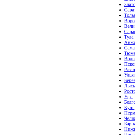
Злат
Сара
Толь
Воро
Вели
Сара
Тула
Анже
Сама
Тюме
Волг
Пско
Ряза
Улья
Бере
Лысь
Рост
Уфа
Белг
Кунг
Перм
Челя
Барн
Нижн
Пенз