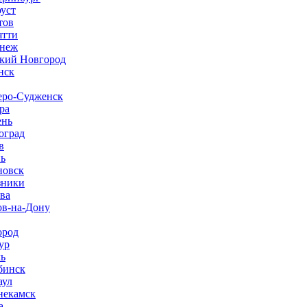
оуст
тов
ятти
неж
кий Новгород
нск
ро-Судженск
ра
нь
оград
в
нь
новск
зники
ва
ов-на-Дону
ород
ур
ь
бинск
аул
екамск
а