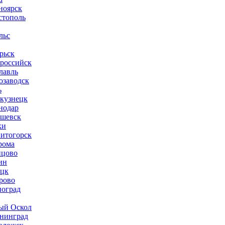
ноярск
стополь
льс
рьск
российск
лавль
озаводск
ь
кузнецк
нодар
шевск
ки
итогорск
рома
цово
ин
цк
рово
ноград
ый Оскол
нинград