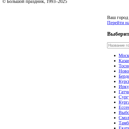
© Большой праздник, 1993–2025
Ваш город
Перейти н
Выберит
Моск
Каза
Тосн
Ново
Берд
Курс
Ирку
Гатч
Сург
Кург
Ессе
Выбо
Смол
Тамб
Екат