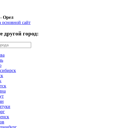
 -
Орел
а основной сайт
е другой город:
ва
нь
о
сибирск
ск
к
тск
ина
ут
ан
нтуки
рг
енск
ов
еринбург