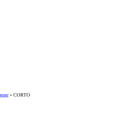
дние
»
CORTO